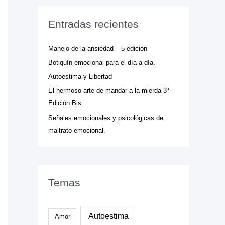
c
a
Entradas recientes
r
p
Manejo de la ansiedad – 5 edición
o
Botiquín emocional para el día a día.
r
Autoestima y Libertad
:
El hermoso arte de mandar a la mierda 3ª
Edición Bis
Señales emocionales y psicológicas de
maltrato emocional.
Temas
Autoestima
Amor