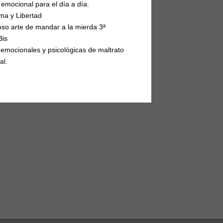
 emocional para el día a día.
ma y Libertad
so arte de mandar a la mierda 3ª
Bis
emocionales y psicológicas de maltrato
al.